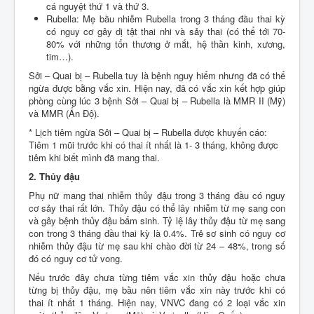
cá nguyệt thứ 1 và thứ 3.
Rubella: Mẹ bầu nhiễm Rubella trong 3 tháng đầu thai kỳ
có nguy cơ gây dị tật thai nhi và sảy thai (có thể tới 70-
80% với những tổn thương ở mắt, hệ thần kinh, xương,
tim…).
Sởi – Quai bị – Rubella tuy là bệnh nguy hiểm nhưng đã có thể
ngừa được bằng vắc xin. Hiện nay, đã có vắc xin kết hợp giúp
phòng cùng lúc 3 bệnh Sởi – Quai bị – Rubella là MMR II (Mỹ)
và MMR (Ấn Độ).
* Lịch tiêm ngừa Sởi – Quai bị – Rubella được khuyến cáo:
Tiêm 1 mũi trước khi có thai ít nhất là 1- 3 tháng, không được
tiêm khi biết mình đã mang thai.
2. Thủy đậu
Phụ nữ mang thai nhiễm thủy đậu trong 3 tháng đầu có nguy
cơ sảy thai rất lớn. Thủy đậu có thể lây nhiễm từ mẹ sang con
và gây bệnh thủy đậu bẩm sinh. Tỷ lệ lây thủy đậu từ mẹ sang
con trong 3 tháng đầu thai kỳ là 0.4%. Trẻ sơ sinh có nguy cơ
nhiễm thủy đậu từ mẹ sau khi chào đời từ 24 – 48%, trong số
đó có nguy cơ tử vong.
Nếu trước đây chưa từng tiêm vắc xin thủy đậu hoặc chưa
từng bị thủy đậu, mẹ bầu nên tiêm vắc xin này trước khi có
thai ít nhất 1 tháng. Hiện nay, VNVC đang có 2 loại vắc xin