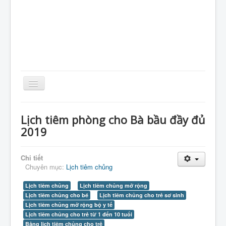
Toggle
Navigation
Home
Lịch tiêm phòng cho Bà bầu đầy đủ
Giới Thiệu
2019
Kiến Thức
Chi tiết
Sản Phẩm
Chuyên mục:
Lịch tiêm chủng
Tin Tức
Lịch tiêm chủng
Lịch tiêm chủng mở rộng
Thực Phẩm
Lịch tiêm chủng cho bé
Lịch tiêm chủng cho trẻ sơ sinh
Lịch tiêm chủng mở rộng bộ y tế
VietNam
Lịch tiêm chủng cho trẻ từ 1 đến 10 tuổi
Bảng lịch tiêm chủng cho trẻ