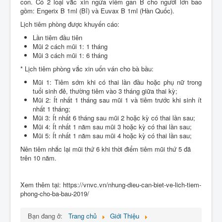
con. Có 2 loại vắc xin ngừa viêm gan B cho người lớn bao
gồm: Engerix B 1ml (Bỉ) và Euvax B 1ml (Hàn Quốc).
Lịch tiêm phòng được khuyến cáo:
Lần tiêm đầu tiên
Mũi 2 cách mũi 1: 1 tháng
Mũi 3 cách mũi 1: 6 tháng
* Lịch tiêm phòng vắc xin uốn ván cho bà bầu:
Mũi 1: Tiêm sớm khi có thai lần đầu hoặc phụ nữ trong
tuổi sinh đẻ, thường tiêm vào 3 tháng giữa thai kỳ;
Mũi 2: Ít nhất 1 tháng sau mũi 1 và tiêm trước khi sinh ít
nhất 1 tháng;
Mũi 3: Ít nhất 6 tháng sau mũi 2 hoặc kỳ có thai lần sau;
Mũi 4: Ít nhất 1 năm sau mũi 3 hoặc kỳ có thai lần sau;
Mũi 5: Ít nhất 1 năm sau mũi 4 hoặc kỳ có thai lần sau;
Nên tiêm nhắc lại mũi thứ 6 khi thời điểm tiêm mũi thứ 5 đã
trên 10 năm.
Xem thêm tại: https://vnvc.vn/nhung-dieu-can-biet-ve-lich-tiem-
phong-cho-ba-bau-2019/
Bạn đang ở:
Trang chủ
Giới Thiệu