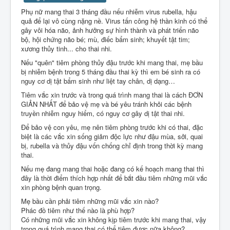
Liên Hệ
Phụ nữ mang thai 3 tháng đầu nếu nhiễm virus rubella, hậu
quả để lại vô cùng nặng nề. Virus tấn công hệ thần kinh có thể
gây vôi hóa não, ảnh hưởng sự hình thành và phát triển não
bộ, hội chứng não bé; mù, điếc bẩm sinh; khuyết tật tim;
xương thủy tinh... cho thai nhi.
Nếu "quên" tiêm phòng thủy đậu trước khi mang thai, mẹ bầu
bị nhiễm bệnh trong 5 tháng đầu thai kỳ thì em bé sinh ra có
nguy cơ dị tật bẩm sinh như liệt tay chân, dị dạng…
Tiêm vắc xin trước và trong quá trình mang thai là cách ĐƠN
GIẢN NHẤT để bảo vệ mẹ và bé yêu tránh khỏi các bệnh
truyền nhiễm nguy hiểm, có nguy cơ gây dị tật thai nhi.
Để bảo vệ con yêu, mẹ nên tiêm phòng trước khi có thai, đặc
biệt là các vắc xin sống giảm độc lực như đậu mùa, sởi, quai
bị, rubella và thủy đậu vốn chống chỉ định trong thời kỳ mang
thai.
Nếu mẹ đang mang thai hoặc đang có kế hoạch mang thai thì
đây là thời điểm thích hợp nhất để bắt đầu tiêm những mũi vắc
xin phòng bệnh quan trọng.
Mẹ bầu cần phải tiêm những mũi vắc xin nào?
Phác đồ tiêm như thế nào là phù hợp?
Có những mũi vắc xin không kịp tiêm trước khi mang thai, vậy
trong quá trình mang thai có thể tiêm được nữa không?