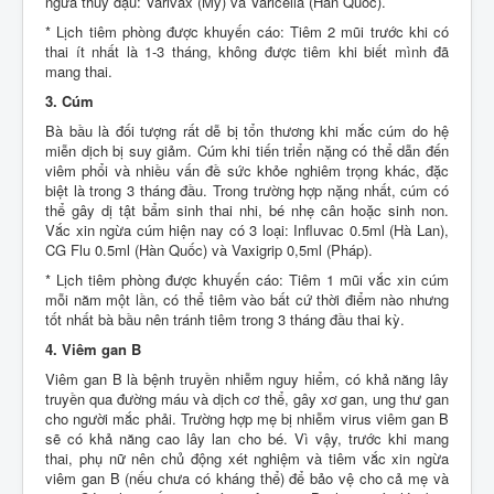
ngừa thủy đậu: Varivax (Mỹ) và Varicella (Hàn Quốc).
* Lịch tiêm phòng được khuyến cáo: Tiêm 2 mũi trước khi có
thai ít nhất là 1-3 tháng, không được tiêm khi biết mình đã
mang thai.
3. Cúm
Bà bầu là đối tượng rất dễ bị tổn thương khi mắc cúm do hệ
miễn dịch bị suy giảm. Cúm khi tiến triển nặng có thể dẫn đến
viêm phổi và nhiều vấn đề sức khỏe nghiêm trọng khác, đặc
biệt là trong 3 tháng đầu. Trong trường hợp nặng nhất, cúm có
thể gây dị tật bẩm sinh thai nhi, bé nhẹ cân hoặc sinh non.
Vắc xin ngừa cúm hiện nay có 3 loại: Influvac 0.5ml (Hà Lan),
CG Flu 0.5ml (Hàn Quốc) và Vaxigrip 0,5ml (Pháp).
* Lịch tiêm phòng được khuyến cáo: Tiêm 1 mũi vắc xin cúm
mỗi năm một lần, có thể tiêm vào bất cứ thời điểm nào nhưng
tốt nhất bà bầu nên tránh tiêm trong 3 tháng đầu thai kỳ.
4. Viêm gan B
Viêm gan B là bệnh truyền nhiễm nguy hiểm, có khả năng lây
truyền qua đường máu và dịch cơ thể, gây xơ gan, ung thư gan
cho người mắc phải. Trường hợp mẹ bị nhiễm virus viêm gan B
sẽ có khả năng cao lây lan cho bé. Vì vậy, trước khi mang
thai, phụ nữ nên chủ động xét nghiệm và tiêm vắc xin ngừa
viêm gan B (nếu chưa có kháng thể) để bảo vệ cho cả mẹ và