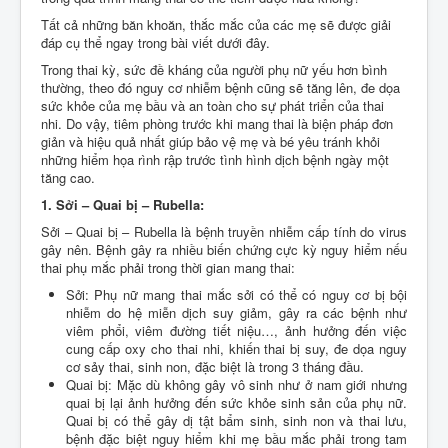
Tất cả những băn khoăn, thắc mắc của các mẹ sẽ được giải
đáp cụ thể ngay trong bài viết dưới đây.
Trong thai kỳ, sức đề kháng của người phụ nữ yếu hơn bình
thường, theo đó nguy cơ nhiễm bệnh cũng sẽ tăng lên, đe dọa
sức khỏe của mẹ bầu và an toàn cho sự phát triển của thai
nhi. Do vậy, tiêm phòng trước khi mang thai là biện pháp đơn
giản và hiệu quả nhất giúp bảo vệ mẹ và bé yêu tránh khỏi
những hiểm họa rình rập trước tình hình dịch bệnh ngày một
tăng cao.
1. Sởi – Quai bị – Rubella:
Sởi – Quai bị – Rubella là bệnh truyền nhiễm cấp tính do virus
gây nên. Bệnh gây ra nhiều biến chứng cực kỳ nguy hiểm nếu
thai phụ mắc phải trong thời gian mang thai:
Sởi: Phụ nữ mang thai mắc sởi có thể có nguy cơ bị bội
nhiễm do hệ miễn dịch suy giảm, gây ra các bệnh như
viêm phổi, viêm đường tiết niệu…, ảnh hưởng đến việc
cung cấp oxy cho thai nhi, khiến thai bị suy, đe dọa nguy
cơ sảy thai, sinh non, đặc biệt là trong 3 tháng đầu.
Quai bị: Mặc dù không gây vô sinh như ở nam giới nhưng
quai bị lại ảnh hưởng đến sức khỏe sinh sản của phụ nữ.
Quai bị có thể gây dị tật bẩm sinh, sinh non và thai lưu,
bệnh đặc biệt nguy hiểm khi mẹ bầu mắc phải trong tam