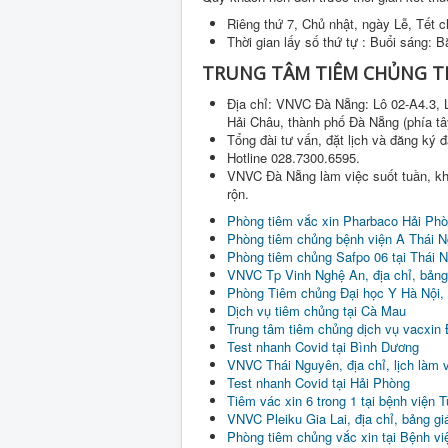
Riêng thứ 7, Chủ nhật, ngày Lễ, Tết c
Thời gian lấy số thứ tự : Buổi sáng: B
TRUNG TÂM TIÊM CHỦNG TR
Địa chỉ: VNVC Đà Nẵng: Lô 02-A4.3, 
Hải Châu, thành phố Đà Nẵng (phía tâ
Tổng đài tư vấn, đặt lịch và đăng ký 
Hotline 028.7300.6595.
VNVC Đà Nẵng làm việc suốt tuần, khô
rộn.
Phòng tiêm vắc xin Pharbaco Hải Ph
Phòng tiêm chủng bệnh viện A Thái 
Phòng tiêm chủng Safpo 06 tại Thái Ng
VNVC Tp Vinh Nghệ An, địa chỉ, bảng g
Phòng Tiêm chủng Đại học Y Hà Nội, bả
Dịch vụ tiêm chủng tại Cà Mau
Trung tâm tiêm chủng dịch vụ vacxin
Test nhanh Covid tại Bình Dương
VNVC Thái Nguyên, địa chỉ, lịch làm v
Test nhanh Covid tại Hải Phòng
Tiêm vác xin 6 trong 1 tại bệnh viện 
VNVC Pleiku Gia Lai, địa chỉ, bảng giá
Phòng tiêm chủng vắc xin tại Bệnh vi