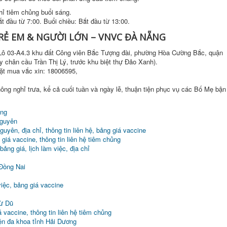
hỉ tiêm chủng buổi sáng.
ắt đầu từ 7:00. Buổi chiều: Bắt đầu từ 13:00.
Ẻ EM & NGƯỜI LỚN – VNVC ĐÀ NẴNG
Lô 03-A4.3 khu đất Công viên Bắc Tượng đài, phường Hòa Cường Bắc, quận
y chân cầu Trần Thị Lý, trước khu biệt thự Đảo Xanh).
đặt mua vắc xin: 18006595,
ng nghỉ trưa, kể cả cuối tuần và ngày lễ, thuận tiện phục vụ các Bố Mẹ bận
òng
Nguyên
uyên, địa chỉ, thông tin liên hệ, bảng giá vaccine
iá vaccine, thông tin liên hệ tiêm chủng
ng giá, lịch làm việc, địa chỉ
 Đồng Nai
iệc, bảng giá vaccine
Từ Dũ
 vaccine, thông tin liên hệ tiêm chủng
ện đa khoa tỉnh Hải Dương