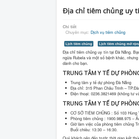
Địa chỉ tiêm chủng uy t
Chi tiết
Chuyên mục:
Dịch vụ tiêm chủng
Lịch tiêm chủng
Lịch tiêm chủng mở rộn
Địa chỉ tiêm chủng uy tín tại Đà Nẵng. 
ngừa Rubela và một số bệnh khác
, nhưng 
dành cho bạn.
TRUNG TÂM Y TẾ DỰ PHÒN
Trung tâm y tế dự phòng Đà Nẵng
Địa chỉ: 315 Phan Châu Trinh – TP.Đ
Điện thoại: 0236.3821469 (không tư v
TRUNG TÂM Y TẾ DỰ PHÒNG
CƠ SỞ TIÊM CHỦNG : Số 103 Hùng 
Phòng tiêm chủng : 1900.988.975 – Ấ
Giờ làm việc của phòng tiêm chủng Tr
Buổi chiều: 13:30 – 16:30.
Quý khách nên đến trước thời gian kết thú