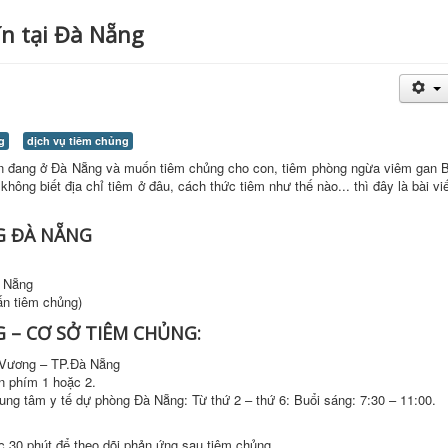
ín tại Đà Nẵng
g
dịch vụ tiêm chủng
Bạn đang ở Đà Nẵng và muốn tiêm chủng cho con, tiêm phòng ngừa
viêm gan 
không biết địa chỉ tiêm ở đâu, cách thức tiêm như thế nào... thì đây là bài vi
G ĐÀ NẴNG
à Nẵng
ấn tiêm chủng)
 – CƠ SỞ TIÊM CHỦNG:
Vương – TP.Đà Nẵng
n phím 1 hoặc 2.
ung tâm y tế dự phòng Đà Nẵng: Từ thứ 2 – thứ 6: Buổi sáng: 7:30 – 11:00.
c 30 phút để theo dõi phản ứng sau tiêm chủng.