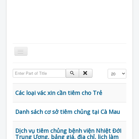
Toggle
Navigation
Home
Enter Part of Title
Hiển thị #
Giới Thiệu
Kiến Thức
Các loại vác xin cần tiêm cho Trẻ
Sản Phẩm
Tin Tức
Danh sách cơ sở tiêm chủng tại Cà Mau
Thực Phẩm
Dịch vụ tiêm chủng bệnh viện Nhiệt Đới
VietNam
Trung Ương, bảng giá, địa chỉ, lịch làm