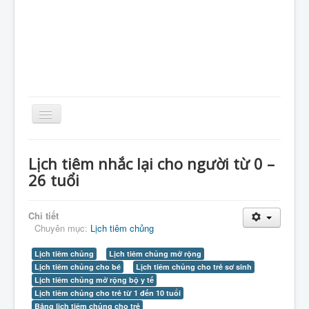
Toggle
Navigation
Home
Lịch tiêm nhắc lại cho người từ 0 –
Giới Thiệu
26 tuổi
Kiến Thức
Chi tiết
Sản Phẩm
Chuyên mục:
Lịch tiêm chủng
Tin Tức
Lịch tiêm chủng
Lịch tiêm chủng mở rộng
Thực Phẩm
Lịch tiêm chủng cho bé
Lịch tiêm chủng cho trẻ sơ sinh
Lịch tiêm chủng mở rộng bộ y tế
VietNam
Lịch tiêm chủng cho trẻ từ 1 đến 10 tuổi
Bảng lịch tiêm chủng cho trẻ