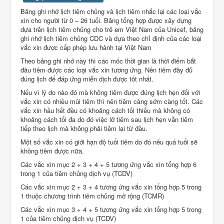
Liên Hệ
Bảng ghi nhớ lịch tiêm chủng và lịch tiêm nhắc lại các loại vắc
xin cho người từ 0 – 26 tuổi. Bảng tổng hợp được xây dựng
dựa trên lịch tiêm chủng cho trẻ em Việt Nam của Unicef, bảng
ghi nhớ lịch tiêm chủng CDC và dựa theo chỉ định của các loại
vắc xin được cấp phép lưu hành tại Việt Nam
Theo bảng ghi nhớ này thì các mốc thời gian là thời điểm bắt
đầu tiêm được các loại vắc xin tương ứng. Nên tiêm đầy đủ
đúng lịch để đáp ứng miễn dịch được tốt nhất.
Nếu vì lý do nào đó mà không tiêm được đúng lịch hẹn đối với
vắc xin có nhiều mũi tiêm thì nên tiêm càng sớm càng tốt. Các
vắc xin hầu hết đều có khoảng cách tối thiểu mà không có
khoảng cách tối đa do đó việc lỡ tiêm sau lịch hẹn vẫn tiêm
tiếp theo lịch mà không phải tiêm lại từ đầu.
Một số vắc xin có giới hạn độ tuổi tiêm do đó nếu quá tuổi sẽ
không tiêm được nữa.
Các vắc xin mục 2 + 3 + 4 + 5 tương ứng vắc xin tổng hợp 6
trong 1 của tiêm chủng dịch vụ (TCDV)
Các vắc xin mục 2 + 3 + 4 tương ứng vắc xin tổng hợp 5 trong
1 thuộc chương trình tiêm chủng mở rộng (TCMR)
Các vắc xin mục 3 + 4 + 5 tương ứng vắc xin tổng hợp 5 trong
1 của tiêm chủng dịch vụ (TCDV)