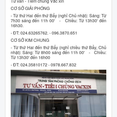
Tư vấn - Tiêm chủng Vắc xin
Liên Hệ
CƠ SỞ GIẢI PHÓNG
- Từ thứ Hai đến thứ Bẩy (nghỉ Chủ nhật): Sáng: Từ
7h30 sáng đến 11h 00' - Chiều: Từ 13h30' đến
16h30.
- ĐT: 024.63265762. - 096.3870.651
CƠ SỞ KIM CHUNG
- Từ thứ Hai đến thứ Bẩy (nghỉ chiều thứ Bẩy, Chủ
nhật): Sáng: Từ 8h00 sáng đến 11h 00' - Chiều:
Từ 13h30' đến 16h00
- ĐT: 024.35810172 - 0978.667.832