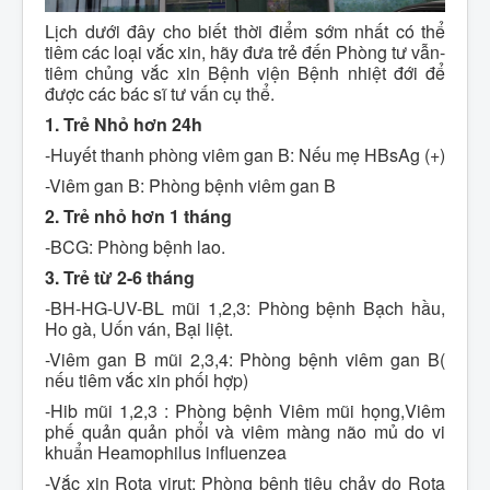
Lịch dưới đây cho biết thời điểm sớm nhất có thể
tiêm các loại vắc xin, hãy đưa trẻ đến Phòng tư vẫn-
tiêm chủng vắc xin Bệnh viện Bệnh nhiệt đới để
được các bác sĩ tư vấn cụ thể.
1. Trẻ Nhỏ hơn 24h
-Huyết thanh phòng viêm gan B: Nếu mẹ HBsAg (+)
-Viêm gan B: Phòng bệnh viêm gan B
2. Trẻ nhỏ hơn 1 tháng
-BCG: Phòng bệnh lao.
3. Trẻ từ 2-6 tháng
-BH-HG-UV-BL mũi 1,2,3: Phòng bệnh Bạch hầu,
Ho gà, Uốn ván, Bại liệt.
-Viêm gan B mũi 2,3,4: Phòng bệnh viêm gan B(
nếu tiêm vắc xin phối hợp)
-Hib mũi 1,2,3 : Phòng bệnh Viêm mũi họng,Viêm
phế quản quản phổi và viêm màng não mủ do vi
khuẩn Heamophilus influenzea
-Vắc xin Rota virut: Phòng bệnh tiêu chảy do Rota