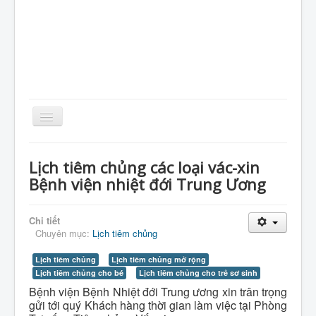
Toggle
Navigation
Home
Lịch tiêm chủng các loại vác-xin
Giới Thiệu
Bệnh viện nhiệt đới Trung Ương
Kiến Thức
Chi tiết
Sản Phẩm
Chuyên mục:
Lịch tiêm chủng
Tin Tức
Lịch tiêm chủng
Lịch tiêm chủng mở rộng
Thực Phẩm
Lịch tiêm chủng cho bé
Lịch tiêm chủng cho trẻ sơ sinh
Bệnh viện Bệnh Nhiệt đới Trung ương xin trân trọng
VietNam
gửi tới quý Khách hàng thời gian làm việc tại Phòng