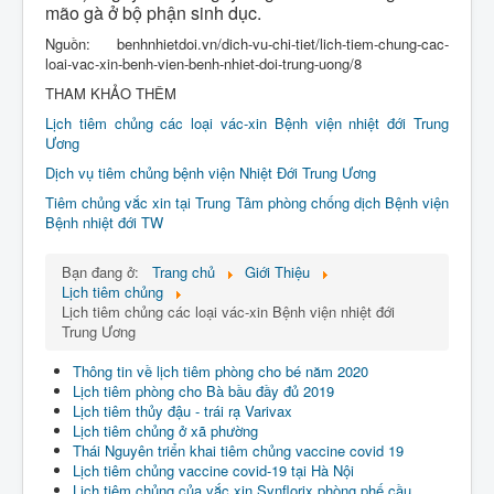
mão gà ở bộ phận sinh dục.
Nguồn: benhnhietdoi.vn/dich-vu-chi-tiet/lich-tiem-chung-cac-
loai-vac-xin-benh-vien-benh-nhiet-doi-trung-uong/8
THAM KHẢO THÊM
Lịch tiêm chủng các loại vác-xin Bệnh viện nhiệt đới Trung
Ương
Dịch vụ tiêm chủng bệnh viện Nhiệt Đới Trung Ương
Tiêm chủng vắc xin tại Trung Tâm phòng chống dịch Bệnh viện
Bệnh nhiệt đới TW
Bạn đang ở:
Trang chủ
Giới Thiệu
Lịch tiêm chủng
Lịch tiêm chủng các loại vác-xin Bệnh viện nhiệt đới
Trung Ương
Thông tin về lịch tiêm phòng cho bé năm 2020
Lịch tiêm phòng cho Bà bầu đầy đủ 2019
Lịch tiêm thủy đậu - trái rạ Varivax
Lịch tiêm chủng ở xã phường
Thái Nguyên triển khai tiêm chủng vaccine covid 19
Lịch tiêm chủng vaccine covid-19 tại Hà Nội
Lịch tiêm chủng của vắc xin Synflorix phòng phế cầu,