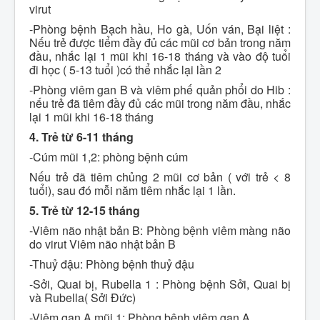
virut
-Phòng bệnh Bạch hầu, Ho gà, Uốn ván, Bại liệt :
Nếu trẻ được tiểm đầy đủ các mũi cơ bản trong năm
đầu, nhắc lại 1 mũi khi 16-18 tháng và vào độ tuổi
đi học ( 5-13 tuổi )có thể nhắc lại lần 2
-Phòng viêm gan B và viêm phế quản phổi do Hib :
nếu trẻ đã tiêm đầy đủ các mũi trong năm đầu, nhắc
lại 1 mũi khi 16-18 tháng
4. Trẻ từ 6-11 tháng
-Cúm mũi 1,2: phòng bệnh cúm
Nếu trẻ đã tiêm chủng 2 mũi cơ bản ( với trẻ < 8
tuổi), sau đó mỗi năm tiêm nhắc lại 1 lần.
5. Trẻ từ 12-15 tháng
-Viêm não nhật bản B: Phòng bệnh viêm màng não
do virut Viêm não nhật bản B
-Thuỷ đậu: Phòng bệnh thuỷ đậu
-Sởi, Quai bị, Rubella 1 : Phòng bệnh Sởi, Quai bị
và Rubella( Sởi Đức)
-Viêm gan A mũi 1: Phòng bệnh viêm gan A