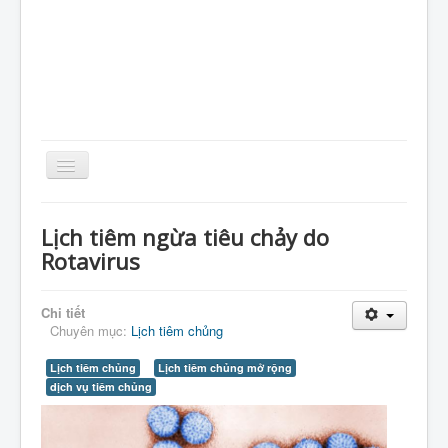
Toggle
Navigation
Home
Lịch tiêm ngừa tiêu chảy do
Giới Thiệu
Rotavirus
Kiến Thức
Chi tiết
Sản Phẩm
Chuyên mục:
Lịch tiêm chủng
Tin Tức
Lịch tiêm chủng
Lịch tiêm chủng mở rộng
Thực Phẩm
dịch vụ tiêm chủng
VietNam