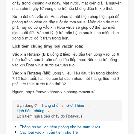
chảy trong khoảng 4-8 ngày. Mất nước, mất điện giải là nguyên
nhân chính gây tử vong cho trẻ nếu không điều trị kịp thời.
Sự ra đời của vắc xin Rota virus là một biện pháp hiệu quả để
phòng tránh viêm dạ dày ruột do rota virus. Miễn dịch do mắc
phải hay do uống vắc xin Rota virus sẽ giúp cơ thể tạo miễn
dịch suốt đời. Vẫn có tỷ lệ trẻ mắc bệnh sau khi có miễn dịch
xong ở mức độ ít trầm trọng hơn.
Lịch tiêm chủng từng loại vacxin rota:
Vắc xin Rotarix (Bỉ):
uống 2 liều; liều đầu tiên uống vào lúc 6
tuần tuổi và sau 4 tuần uống liều tiếp theo. Nên cho trẻ uống
vắc xin Rota virus trước 24 tuần tuổi.
Vắc xin Rotateq (Mỹ):
uống 3 liều; liều đầu tiên trong khoảng
7-12 tuần tuổi, hai liều còn lại cách nhau một tháng, liều thứ 3
phải kết thúc trước tuần thứ 32.
Nguồn: https://vnvc.vn/vac-xin-phong-rotavirus/
Bạn đang ở:
Trang chủ
Giới Thiệu
Lịch tiêm chủng
Lịch tiêm ngừa tiêu chảy do Rotavirus
Thông tin về lịch tiêm phòng cho bé năm 2020
Các loại vác xin cần tiêm cho Trẻ