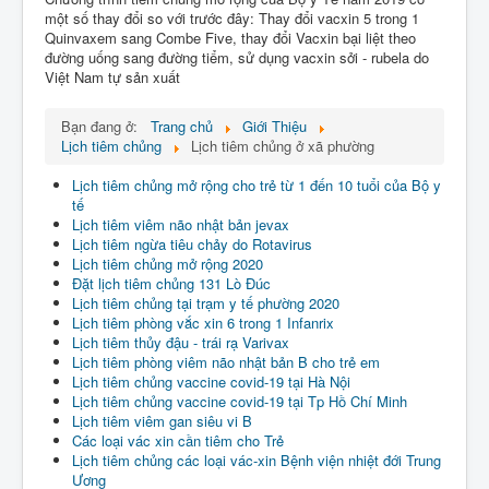
Liên Hệ
một số thay đổi so với trước đây: Thay đổi vacxin 5 trong 1
Quinvaxem sang Combe Five, thay đổi Vacxin bại liệt theo
đường uống sang đường tiểm, sử dụng vacxin sởi - rubela do
Việt Nam tự sản xuất
Bạn đang ở:
Trang chủ
Giới Thiệu
Lịch tiêm chủng
Lịch tiêm chủng ở xã phường
Lịch tiêm chủng mở rộng cho trẻ từ 1 đến 10 tuổi của Bộ y
tế
Lịch tiêm viêm não nhật bản jevax
Lịch tiêm ngừa tiêu chảy do Rotavirus
Lịch tiêm chủng mở rộng 2020
Đặt lịch tiêm chủng 131 Lò Đúc
Lịch tiêm chủng tại trạm y tế phường 2020
Lịch tiêm phòng vắc xin 6 trong 1 Infanrix
Lịch tiêm thủy đậu - trái rạ Varivax
Lịch tiêm phòng viêm não nhật bản B cho trẻ em
Lịch tiêm chủng vaccine covid-19 tại Hà Nội
Lịch tiêm chủng vaccine covid-19 tại Tp Hồ Chí Minh
Lịch tiêm viêm gan siêu vi B
Các loại vác xin cần tiêm cho Trẻ
Lịch tiêm chủng các loại vác-xin Bệnh viện nhiệt đới Trung
Ương