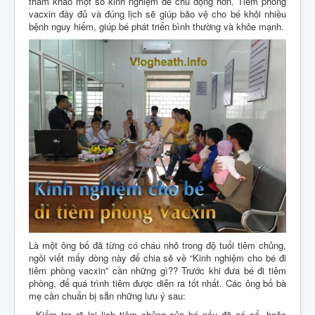
tham khảo một số kinh nghiệm để chủ động hơn. Tiêm phòng
Liên Hệ
vacxin đầy đủ và đúng lịch sẽ giúp bảo vệ cho bé khỏi nhiều
bệnh nguy hiểm, giúp bé phát triển bình thường và khỏe mạnh.
Là một ông bố đã từng có cháu nhỏ trong độ tuổi tiêm chủng,
ngồi viết mấy dòng này để chia sẻ về “Kinh nghiệm cho bé đi
tiêm phòng vacxin” cần những gì?? Trước khi đưa bé đi tiêm
phòng, để quá trình tiêm được diễn ra tốt nhất. Các ông bố bà
mẹ cần chuẩn bị sẵn những lưu ý sau:
- Kiểm tra rõ lại lịch tiêm chủng của bé nếu đã có sổ, hoặc