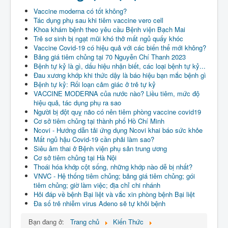
Vaccine moderna có tốt không?
Tác dụng phụ sau khi tiêm vaccine vero cell
Khoa khám bệnh theo yêu cầu Bệnh viện Bạch Mai
Trẻ sơ sinh bị ngạt mũi khó thở mất ngủ quấy khóc
Vaccine Covid-19 có hiệu quả với các biến thể mới không?
Bảng giá tiêm chủng tại 70 Nguyễn Chí Thanh 2023
Bệnh tự kỷ là gì, dấu hiệu nhận biết, các loại bệnh tự kỷ...
Đau xương khớp khi thức dậy là báo hiệu bạn mắc bệnh gì
Bệnh tự kỷ: Rối loạn cảm giác ở trẻ tự kỷ
VACCINE MODERNA của nước nào? Liều tiêm, mức độ
hiệu quả, tác dụng phụ ra sao
Người bị đột quỵ não có nên tiêm phòng vaccine covid19
Cơ sở tiêm chủng tại thành phố Hồ Chí Minh
Ncovi - Hướng dẫn tải ứng dụng Ncovi khai báo sức khỏe
Mất ngủ hậu Covid-19 cần phải làm sao?
Siêu âm thai ở Bệnh viện phụ sản trung ương
Cơ sở tiêm chủng tại Hà Nội
Thoái hóa khớp cột sống, những khớp nào dễ bị nhất?
VNVC - Hệ thống tiêm chủng; bảng giá tiêm chủng; gói
tiêm chủng; giờ làm việc; địa chỉ chi nhánh
Hỏi đáp về bệnh Bại liệt và vắc xin phòng bệnh Bại liệt
Đa số trẻ nhiễm virus Adeno sẽ tự khỏi bệnh
Bạn đang ở:
Trang chủ
Kiến Thức