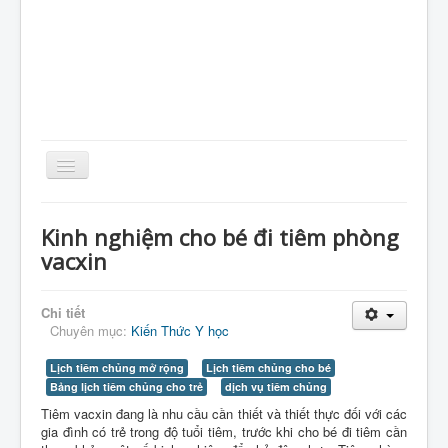
Toggle
Navigation
Home
Kinh nghiệm cho bé đi tiêm phòng
Giới Thiệu
vacxin
Kiến Thức
Chi tiết
Sản Phẩm
Chuyên mục:
Kiến Thức Y học
Tin Tức
Lịch tiêm chủng mở rộng
Lịch tiêm chủng cho bé
Thực Phẩm
Bảng lịch tiêm chủng cho trẻ
dịch vụ tiêm chủng
Tiêm vacxin đang là nhu cầu cần thiết và thiết thực đối với các
VietNam
gia đình có trẻ trong độ tuổi tiêm, trước khi cho bé đi tiêm cần