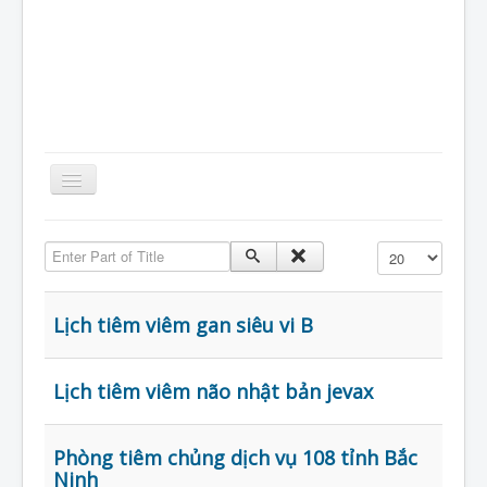
Toggle
Navigation
Home
Enter Part of Title
Hiển thị #
Giới Thiệu
Kiến Thức
Lịch tiêm viêm gan siêu vi B
Sản Phẩm
Tin Tức
Lịch tiêm viêm não nhật bản jevax
Thực Phẩm
Phòng tiêm chủng dịch vụ 108 tỉnh Bắc
VietNam
Ninh