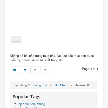
Toggle
Navigation
Home
Không có bài nào trong mục này. Nếu có các mục con được
hiển thị, chúng sẽ có bài viết trong đó.
Giới Thiệu
Kiến Thức
Page 4 of 4
Sản Phẩm
Tin Tức
Bạn đang ở:
Trang chủ
Sản Phẩm
Review SP
Thực Phẩm
Popular Tags
VietNam
dịch vụ tiêm chủng