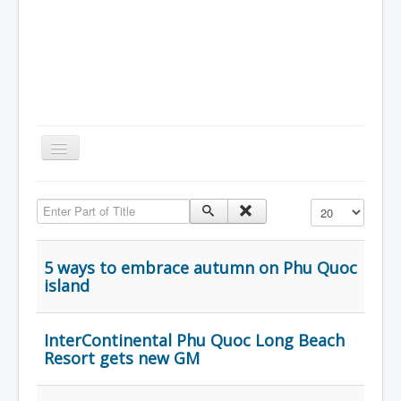
Toggle
Navigation
Home
Enter Part of Title
Hiển thị #
Giới Thiệu
Kiến Thức
5 ways to embrace autumn on Phu Quoc
island
Sản Phẩm
Tin Tức
InterContinental Phu Quoc Long Beach
Thực Phẩm
Resort gets new GM
VietNam