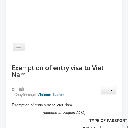
Toggle
Navigation
Home
Exemption of entry visa to Viet
Giới Thiệu
Nam
Kiến Thức
Chi tiết
Sản Phẩm
Chuyên mục:
Vietnam Tuorism
Tin Tức
Exemption of entry visa to Viet Nam
Thực Phẩm
(updated on August 2018)
VietNam
TYPE OF PASSPORT