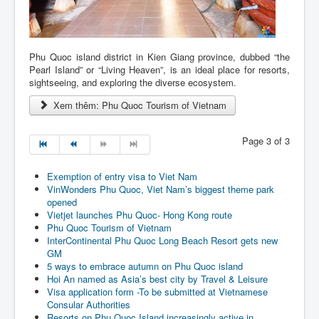
Phu Quoc island district in Kien Giang province, dubbed “the
Pearl Island” or “Living Heaven”, is an ideal place for resorts,
sightseeing, and exploring the diverse ecosystem.
Xem thêm: Phu Quoc Tourism of Vietnam
Page 3 of 3
Exemption of entry visa to Viet Nam
VinWonders Phu Quoc, Viet Nam’s biggest theme park
opened
Vietjet launches Phu Quoc- Hong Kong route
Phu Quoc Tourism of Vietnam
InterContinental Phu Quoc Long Beach Resort gets new
GM
5 ways to embrace autumn on Phu Quoc island
Hoi An named as Asia’s best city by Travel & Leisure
Visa application form -To be submitted at Vietnamese
Consular Authorities
Resorts on Phu Quoc Island increasingly active in