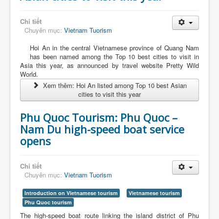
Chi tiết
Chuyên mục:
Vietnam Tuorism
Hoi An in the central Vietnamese province of Quang Nam
has been named among the Top 10 best cities to visit in
Asia this year, as announced by travel website Pretty Wild
World.
Xem thêm: Hoi An listed among Top 10 best Asian
cities to visit this year
Phu Quoc Tourism: Phu Quoc –
Nam Du high-speed boat service
opens
Chi tiết
Chuyên mục:
Vietnam Tuorism
Introduction on Vietnamese tourism
Vietnamese tourism
Phu Quoc tourism
The high-speed boat route linking the island district of Phu