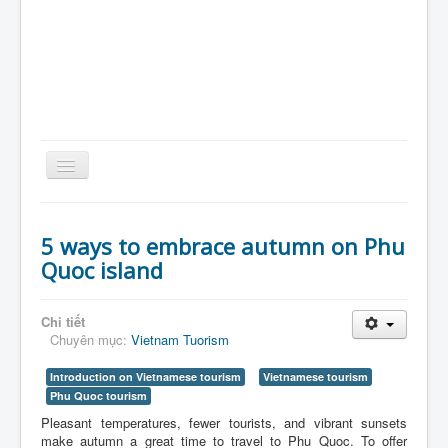
Toggle
Navigation
Home
5 ways to embrace autumn on Phu
Giới Thiệu
Quoc island
Kiến Thức
Sản Phẩm
Chi tiết
Chuyên mục:
Vietnam Tuorism
Tin Tức
Introduction on Vietnamese tourism
Vietnamese tourism
Thực Phẩm
Phu Quoc tourism
VietNam
Pleasant temperatures, fewer tourists, and vibrant sunsets
make autumn a great time to travel to Phu Quoc. To offer