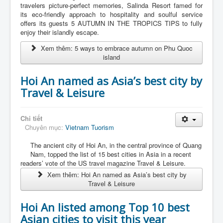
Liên Hệ
travelers picture-perfect memories, Salinda Resort famed for
its eco-friendly approach to hospitality and soulful service
offers its guests 5 AUTUMN IN THE TROPICS TIPS to fully
enjoy their islandly escape.
Xem thêm: 5 ways to embrace autumn on Phu Quoc
island
Hoi An named as Asia’s best city by
Travel & Leisure
Chi tiết
Chuyên mục:
Vietnam Tuorism
The ancient city of Hoi An, in the central province of Quang
Nam, topped the list of 15 best cities in Asia in a recent
readers’ vote of the US travel magazine Travel & Leisure.
Xem thêm: Hoi An named as Asia’s best city by
Travel & Leisure
Hoi An listed among Top 10 best
Asian cities to visit this year